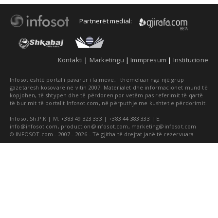
Partnerët medial:
Kontakti
|
Marketingu
|
Immpresum
|
Institucione
Infosot është portal i pavarur i lajmeve, i themeluar nga një grup
gazetarësh kosovarë në vitin 2007. Materialet dhe informacionet mund të
kopjohen, të shtypen dhe të përdoren por vetëm pas referimit të qartë
të burimit të portalit Infosot.com, në përputhje me kushtet e përdorimit.
Infosot Sh.P.K | M: +383 49 323 333 | +383 44 383 333 | E:
info@infosot.com
,
production@infosot.com
,
marketing@infosot.com
© INFOSOT.com - 2007 - 2026 - Të gjitha të drejtat janë të rezervuara