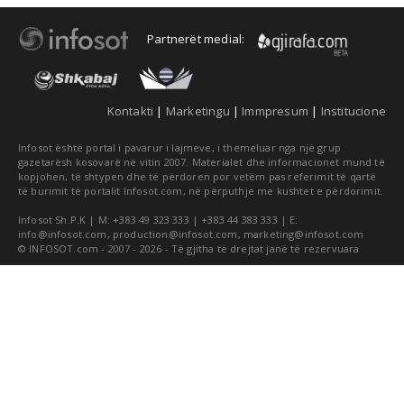
Partnerët medial:
Kontakti
|
Marketingu
|
Immpresum
|
Institucione
Infosot është portal i pavarur i lajmeve, i themeluar nga një grup
gazetarësh kosovarë në vitin 2007. Materialet dhe informacionet mund të
kopjohen, të shtypen dhe të përdoren por vetëm pas referimit të qartë
të burimit të portalit Infosot.com, në përputhje me kushtet e përdorimit.
Infosot Sh.P.K | M: +383 49 323 333 | +383 44 383 333 | E:
info@infosot.com
,
production@infosot.com
,
marketing@infosot.com
© INFOSOT.com - 2007 - 2026 - Të gjitha të drejtat janë të rezervuara