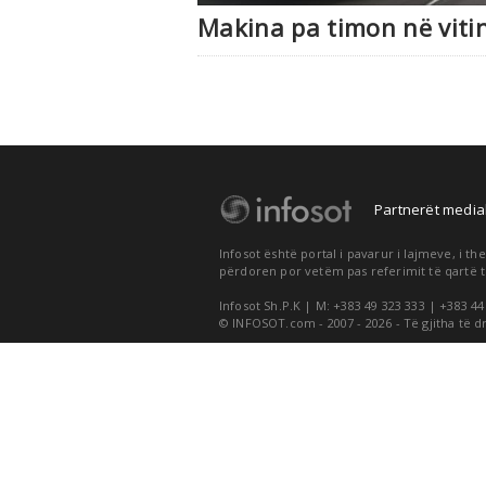
Makina pa timon në viti
Partnerët medial
Infosot është portal i pavarur i lajmeve, i 
përdoren por vetëm pas referimit të qartë t
Infosot Sh.P.K | M: +383 49 323 333 | +383 44
© INFOSOT.com - 2007 - 2026 - Të gjitha të d