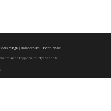
|
Marketingu
|
Immpresum
|
Institucione
cionet mund të kopjohen, të shtypen dhe të
m