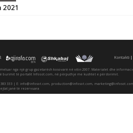
n 2021
:
Kontakti
themeluar nga një grup gazetarësh kosovarë në vitin 2007. Materialet dhe informa
ë burimit të portalit Infosot.com, në përputhje me kushtet e përdorimit.
 383 333 | E:
info@infosot.com
,
production@infosot.com
,
marketing@infosot.co
rejtat janë të rezervuara