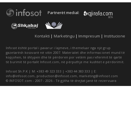
Partnerët medial:
Kontakti
|
Marketingu
|
Immpresum
|
Institucione
Infosot është portal i pavarur i lajmeve, i themeluar nga një grup
gazetarësh kosovarë në vitin 2007. Materialet dhe informacionet mund të
kopjohen, të shtypen dhe të përdoren por vetëm pas referimit të qartë
të burimit të portalit Infosot.com, në përputhje me kushtet e përdorimit.
Infosot Sh.P.K | M: +383 49 323 333 | +383 44 383 333 | E:
info@infosot.com
,
production@infosot.com
,
marketing@infosot.com
© INFOSOT.com - 2007 - 2026 - Të gjitha të drejtat janë të rezervuara