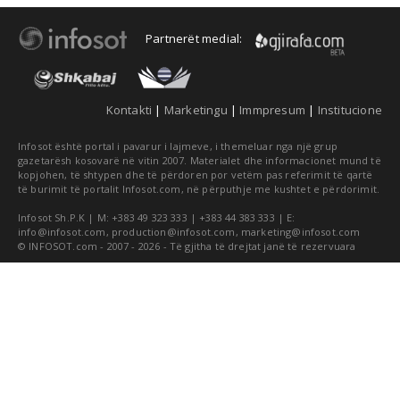
Partnerët medial:
Kontakti
|
Marketingu
|
Immpresum
|
Institucione
Infosot është portal i pavarur i lajmeve, i themeluar nga një grup
gazetarësh kosovarë në vitin 2007. Materialet dhe informacionet mund të
kopjohen, të shtypen dhe të përdoren por vetëm pas referimit të qartë
të burimit të portalit Infosot.com, në përputhje me kushtet e përdorimit.
Infosot Sh.P.K | M: +383 49 323 333 | +383 44 383 333 | E:
info@infosot.com
,
production@infosot.com
,
marketing@infosot.com
© INFOSOT.com - 2007 - 2026 - Të gjitha të drejtat janë të rezervuara