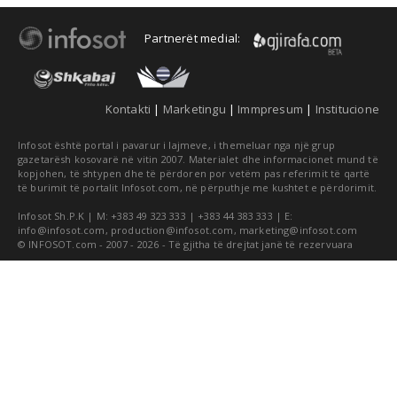
Partnerët medial:
Kontakti
|
Marketingu
|
Immpresum
|
Institucione
Infosot është portal i pavarur i lajmeve, i themeluar nga një grup
gazetarësh kosovarë në vitin 2007. Materialet dhe informacionet mund të
kopjohen, të shtypen dhe të përdoren por vetëm pas referimit të qartë
të burimit të portalit Infosot.com, në përputhje me kushtet e përdorimit.
Infosot Sh.P.K | M: +383 49 323 333 | +383 44 383 333 | E:
info@infosot.com
,
production@infosot.com
,
marketing@infosot.com
© INFOSOT.com - 2007 - 2026 - Të gjitha të drejtat janë të rezervuara