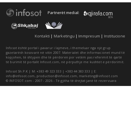
Partnerët medial:
Kontakti
|
Marketingu
|
Immpresum
|
Institucione
Infosot është portal i pavarur i lajmeve, i themeluar nga një grup
gazetarësh kosovarë në vitin 2007. Materialet dhe informacionet mund të
kopjohen, të shtypen dhe të përdoren por vetëm pas referimit të qartë
të burimit të portalit Infosot.com, në përputhje me kushtet e përdorimit.
Infosot Sh.P.K | M: +383 49 323 333 | +383 44 383 333 | E:
info@infosot.com
,
production@infosot.com
,
marketing@infosot.com
© INFOSOT.com - 2007 - 2026 - Të gjitha të drejtat janë të rezervuara