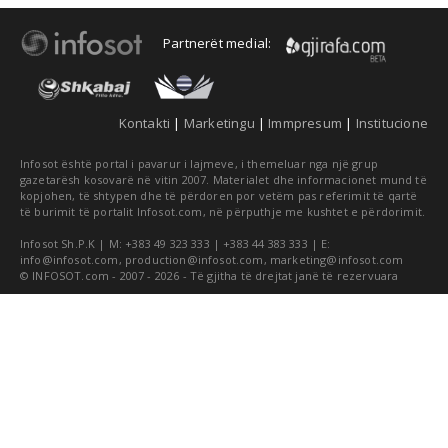
Partnerët medial:
Kontakti
|
Marketingu
|
Immpresum
|
Institucione
Infosot është portal i pavarur i lajmeve, i themeluar nga një grup
gazetarësh kosovarë në vitin 2007. Materialet dhe informacionet mund të
kopjohen, të shtypen dhe të përdoren por vetëm pas referimit të qartë
të burimit të portalit Infosot.com, në përputhje me kushtet e përdorimit.
Infosot Sh.P.K | M: +383 49 323 333 | +383 44 383 333 | E:
info@infosot.com
,
production@infosot.com
,
marketing@infosot.com
© INFOSOT.com - 2007 - 2026 - Të gjitha të drejtat janë të rezervuara