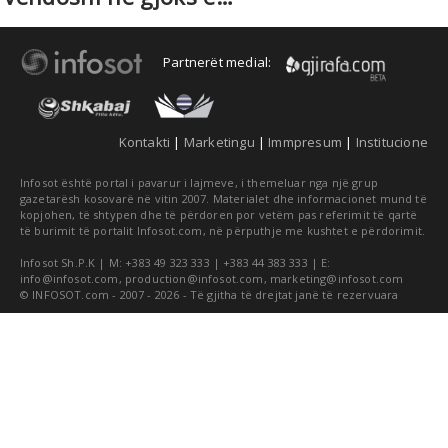
Partnerët medial:
Kontakti
|
Marketingu
|
Immpresum
|
Institucione
Infosot është portal i pavarur i lajmeve, i themeluar nga një grup
gazetarësh kosovarë në vitin 2007. Materialet dhe informacionet mund të
kopjohen, të shtypen dhe të përdoren por vetëm pas referimit të qartë
të burimit të portalit Infosot.com, në përputhje me kushtet e përdorimit.
Infosot Sh.P.K | M: +383 49 323 333 | +383 44 383 333 | E:
info@infosot.com
,
production@infosot.com
,
marketing@infosot.com
© INFOSOT.com - 2007 - 2026 - Të gjitha të drejtat janë të rezervuara