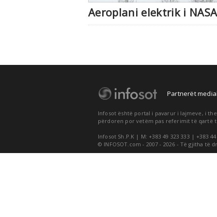
Aeroplani elektrik i NASA
Partnerët medial
Infosot është portal i pavarur i lajmeve, i 
përdoren por vetëm pas referimit të qartë t
Infosot Sh.P.K | M: +383 49 323 333 | +383 44
© INFOSOT.com - 2007 - 2026 - Të gjitha të d