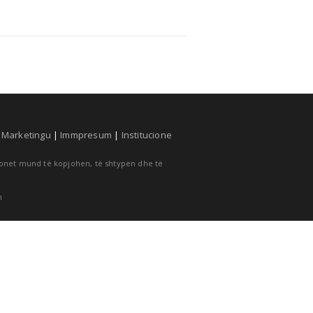
|
Marketingu
|
Immpresum
|
Institucione
cionet mund të kopjohen, të shtypen dhe të
m