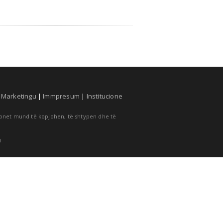
|
Marketingu
|
Immpresum
|
Institucione
cionet mund të kopjohen, të shtypen dhe të
m