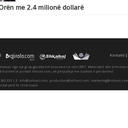
 Orën me 2.4 milionë dollarë
:
Kontakti
themeluar nga një grup gazetarësh kosovarë në vitin 2007. Materialet dhe informa
ë burimit të portalit Infosot.com, në përputhje me kushtet e përdorimit.
 383 333 | E:
info@infosot.com
,
production@infosot.com
,
marketing@infosot.co
rejtat janë të rezervuara