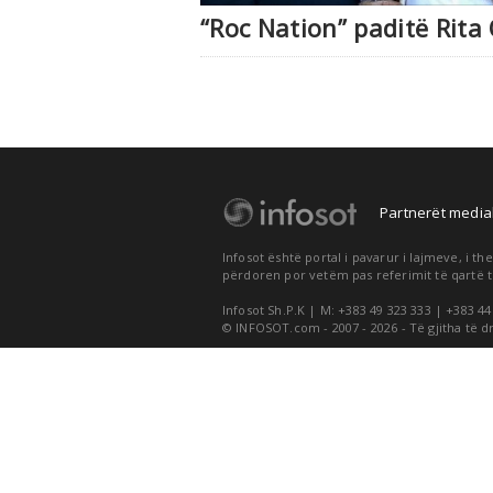
“Roc Nation” paditë Rita
Partnerët medial
Infosot është portal i pavarur i lajmeve, i 
përdoren por vetëm pas referimit të qartë t
Infosot Sh.P.K | M: +383 49 323 333 | +383 44
© INFOSOT.com - 2007 - 2026 - Të gjitha të d