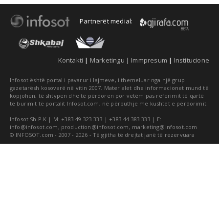
Partnerët medial:
Kontakti
|
Marketingu
|
Immpresum
|
Institucione
Infosot është portal i pavarur i lajmeve, i themeluar nga një grup
gazetarësh kosovarë në vitin 2007. Materialet dhe informacionet mund të
kopjohen, të shtypen dhe të përdoren por vetëm pas referimit të qartë
të burimit të portalit Infosot.com, në përputhje me kushtet e përdorimit.
Infosot Sh.P.K | M: +383 49 323 333 | +383 44 383 333 | E:
info@infosot.com
,
production@infosot.com
,
marketing@infosot.com
© INFOSOT.com - 2007 - 2026 - Të gjitha të drejtat janë të rezervuara