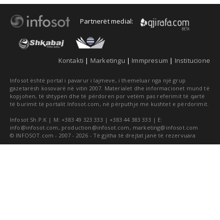
Partnerët medial:
Kontakti
|
Marketingu
|
Immpresum
|
Institucione
Infosot është portal i pavarur i lajmeve, i themeluar nga një grup
gazetarësh kosovarë në vitin 2007. Materialet dhe informacionet mund të
kopjohen, të shtypen dhe të përdoren por vetëm pas referimit të qartë
të burimit të portalit Infosot.com, në përputhje me kushtet e përdorimit.
Infosot Sh.P.K | M: +383 49 323 333 | +383 44 383 333 | E:
info@infosot.com
,
production@infosot.com
,
marketing@infosot.com
© INFOSOT.com - 2007 - 2026 - Të gjitha të drejtat janë të rezervuara