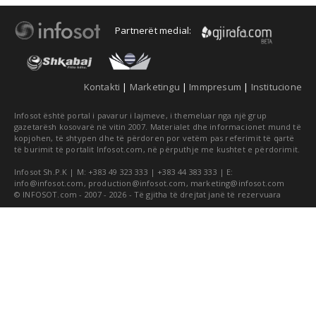
Partnerët medial:
Kontakti
|
Marketingu
|
Immpresum
|
Institucione
Infosot është portal i pavarur i lajmeve, i themeluar nga një grup
gazetarësh kosovarë në vitin 2007. Materialet dhe informacionet mund të
kopjohen, të shtypen dhe të përdoren por vetëm pas referimit të qartë
të burimit të portalit Infosot.com, në përputhje me kushtet e përdorimit.
Infosot Sh.P.K | M: +383 49 323 333 | +383 44 383 333 | E:
info@infosot.com
,
production@infosot.com
,
marketing@infosot.com
© INFOSOT.com - 2007 - 2026 - Të gjitha të drejtat janë të rezervuara