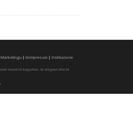
|
Marketingu
|
Immpresum
|
Institucione
cionet mund të kopjohen, të shtypen dhe të
m