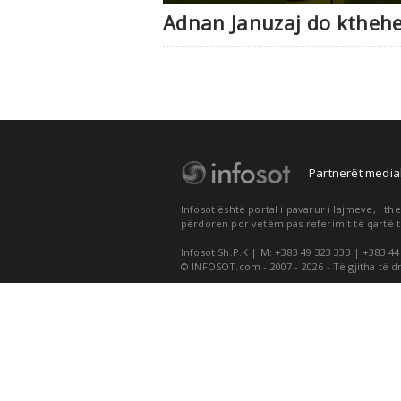
Adnan Januzaj do kthehe
Partnerët medial
Infosot është portal i pavarur i lajmeve, i 
përdoren por vetëm pas referimit të qartë t
Infosot Sh.P.K | M: +383 49 323 333 | +383 44
© INFOSOT.com - 2007 - 2026 - Të gjitha të d