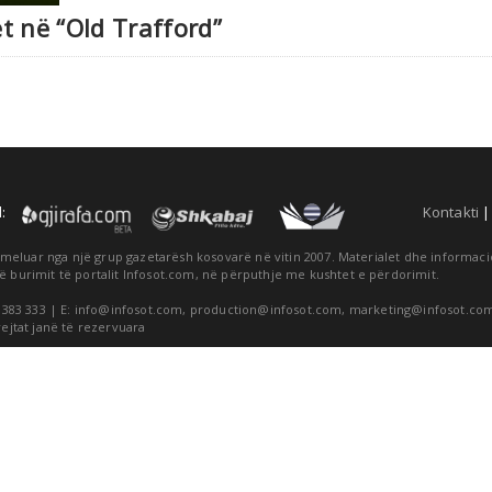
t në “Old Trafford”
:
Kontakti
themeluar nga një grup gazetarësh kosovarë në vitin 2007. Materialet dhe informa
ë burimit të portalit Infosot.com, në përputhje me kushtet e përdorimit.
 383 333 | E:
info@infosot.com
,
production@infosot.com
,
marketing@infosot.co
rejtat janë të rezervuara