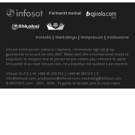
Partnerët medial:
Kontakti
|
Marketingu
|
Immpresum
|
Institucione
Infosot është portal i pavarur i lajmeve, i themeluar nga një grup
gazetarësh kosovarë në vitin 2007. Materialet dhe informacionet mund të
kopjohen, të shtypen dhe të përdoren por vetëm pas referimit të qartë
të burimit të portalit Infosot.com, në përputhje me kushtet e përdorimit.
Infosot Sh.P.K | M: +383 49 323 333 | +383 44 383 333 | E:
info@infosot.com
,
production@infosot.com
,
marketing@infosot.com
© INFOSOT.com - 2007 - 2026 - Të gjitha të drejtat janë të rezervuara