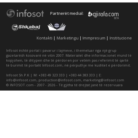
Partnerët medial:
Kontakti
|
Marketingu
|
Immpresum
|
Institucione
Infosot është portal i pavarur i lajmeve, i themeluar nga një grup
gazetarësh kosovarë në vitin 2007. Materialet dhe informacionet mund të
kopjohen, të shtypen dhe të përdoren por vetëm pas referimit të qartë
të burimit të portalit Infosot.com, në përputhje me kushtet e përdorimit.
Infosot Sh.P.K | M: +383 49 323 333 | +383 44 383 333 | E:
info@infosot.com
,
production@infosot.com
,
marketing@infosot.com
© INFOSOT.com - 2007 - 2026 - Të gjitha të drejtat janë të rezervuara