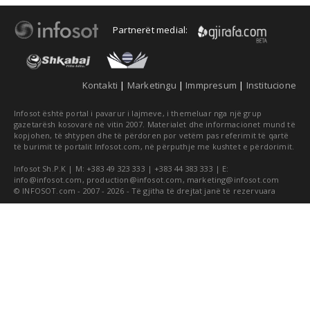
Partnerët medial:
Kontakti
|
Marketingu
|
Immpresum
|
Institucione
Infosot është portal i pavarur i lajmeve, i themeluar nga një grup
gazetarësh kosovarë në vitin 2007. Materialet dhe informacionet mund të
kopjohen, të shtypen dhe të përdoren por vetëm pas referimit të qartë
të burimit të portalit Infosot.com, në përputhje me kushtet e përdorimit.
Infosot Sh.P.K | M: +383 49 323 333 | +383 44 383 333 | E:
info@infosot.com
,
production@infosot.com
,
marketing@infosot.com
© INFOSOT.com - 2007 - 2026 - Të gjitha të drejtat janë të rezervuara