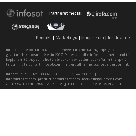
Partnerët medial:
Kontakti
|
Marketingu
|
Immpresum
|
Institucione
Infosot është portal i pavarur i lajmeve, i themeluar nga një grup
gazetarësh kosovarë në vitin 2007. Materialet dhe informacionet mund të
kopjohen, të shtypen dhe të përdoren por vetëm pas referimit të qartë
të burimit të portalit Infosot.com, në përputhje me kushtet e përdorimit.
Infosot Sh.P.K | M: +383 49 323 333 | +383 44 383 333 | E:
info@infosot.com
,
production@infosot.com
,
marketing@infosot.com
© INFOSOT.com - 2007 - 2026 - Të gjitha të drejtat janë të rezervuara