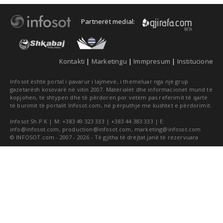
Partnerët medial:
Kontakti
|
Marketingu
|
Immpresum
|
Institucione
Infosot është portal i pavarur i lajmeve, i themeluar nga një grup
gazetarësh kosovarë në vitin 2007. Materialet dhe informacionet mund të
kopjohen, të shtypen dhe të përdoren por vetëm pas referimit të qartë
të burimit të portalit Infosot.com, në përputhje me kushtet e përdorimit.
Infosot Sh.P.K | M: +383 49 323 333 | +383 44 383 333 | E:
info@infosot.com
,
production@infosot.com
,
marketing@infosot.com
© INFOSOT.com - 2007 - 2026 - Të gjitha të drejtat janë të rezervuara