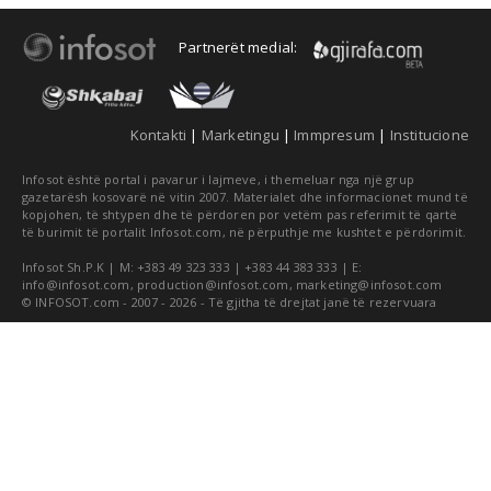
Partnerët medial:
Kontakti
|
Marketingu
|
Immpresum
|
Institucione
Infosot është portal i pavarur i lajmeve, i themeluar nga një grup
gazetarësh kosovarë në vitin 2007. Materialet dhe informacionet mund të
kopjohen, të shtypen dhe të përdoren por vetëm pas referimit të qartë
të burimit të portalit Infosot.com, në përputhje me kushtet e përdorimit.
Infosot Sh.P.K | M: +383 49 323 333 | +383 44 383 333 | E:
info@infosot.com
,
production@infosot.com
,
marketing@infosot.com
© INFOSOT.com - 2007 - 2026 - Të gjitha të drejtat janë të rezervuara