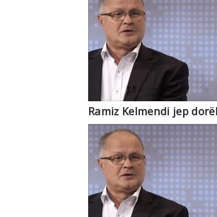
Ramiz Kelmendi jep dorë