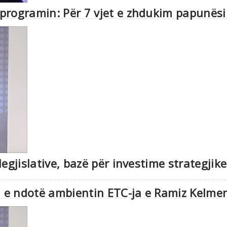
programin: Për 7 vjet e zhdukim papunësi
legjislative, bazë për investime strategjik
i e ndotë ambientin ETC-ja e Ramiz Kelmen