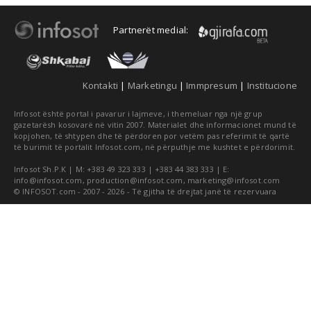
Partnerët medial:
Kontakti
|
Marketingu
|
Immpresum
|
Institucione
Infosot është portal i pavarur i lajmeve, i themeluar nga një grup
gazetarësh kosovarë në vitin 2007. Materialet dhe informacionet mund të
kopjohen, të shtypen dhe të përdoren por vetëm pas referimit të qartë
të burimit të portalit Infosot.com, në përputhje me kushtet e përdorimit.
Infosot Sh.P.K | M: +383 49 323 333 | +383 44 383 333 | E:
info@infosot.com
,
production@infosot.com
,
marketing@infosot.com
© INFOSOT.com - 2007 - 2026 - Të gjitha të drejtat janë të rezervuara