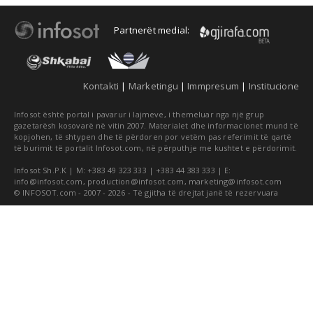
Partnerët medial:
Kontakti
|
Marketingu
|
Immpresum
|
Institucione
Infosot është portal i pavarur i lajmeve, i themeluar nga një grup
gazetarësh kosovarë në vitin 2007. Materialet dhe informacionet mund të
kopjohen, të shtypen dhe të përdoren por vetëm pas referimit të qartë
të burimit të portalit Infosot.com, në përputhje me kushtet e përdorimit.
Infosot Sh.P.K | M: +383 49 323 333 | +383 44 383 333 | E:
info@infosot.com
,
production@infosot.com
,
marketing@infosot.com
© INFOSOT.com - 2007 - 2026 - Të gjitha të drejtat janë të rezervuara