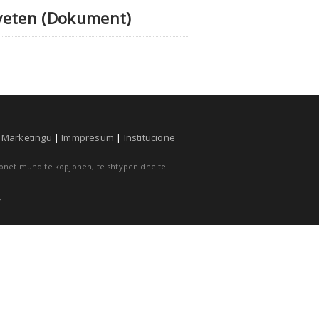
tveten (Dokument)
|
Marketingu
|
Immpresum
|
Institucione
cionet mund të kopjohen, të shtypen dhe të
m