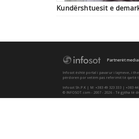
Kundërshtuesit e demark
Partnerët medial
Infosot është portal i pavarur i lajmeve, i 
përdoren por vetëm pas referimit të qartë t
Infosot Sh.P.K | M: +383 49 323 333 | +383 44
© INFOSOT.com - 2007 - 2026 - Të gjitha të d