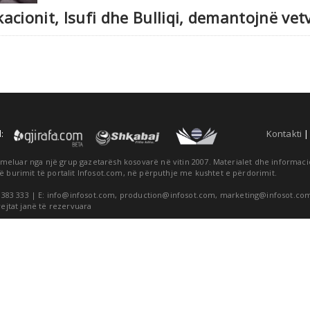
acionit, Isufi dhe Bulliqi, demantojnë ve
:
Kontakti
themeluar nga një grup gazetarësh kosovarë në vitin 2007. Materialet dhe informa
ë burimit të portalit Infosot.com, në përputhje me kushtet e përdorimit.
 383 333 | E:
info@infosot.com
,
production@infosot.com
,
marketing@infosot.co
rejtat janë të rezervuara