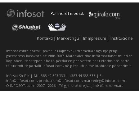
Partnerët medial:
Kontakti
|
Marketingu
|
Immpresum
|
Institucione
Infosot është portal i pavarur i lajmeve, i themeluar nga një grup
gazetarësh kosovarë në vitin 2007. Materialet dhe informacionet mund të
kopjohen, të shtypen dhe të përdoren por vetëm pas referimit të qartë
të burimit të portalit Infosot.com, në përputhje me kushtet e përdorimit.
Infosot Sh.P.K | M: +383 49 323 333 | +383 44 383 333 | E:
info@infosot.com
,
production@infosot.com
,
marketing@infosot.com
© INFOSOT.com - 2007 - 2026 - Të gjitha të drejtat janë të rezervuara