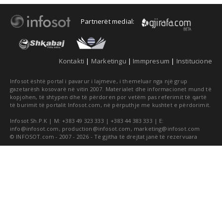
Partnerët medial:
Kontakti
|
Marketingu
|
Immpresum
|
Institucione
Infosot është portal i pavarur i lajmeve, i themeluar nga një grup
gazetarësh kosovarë në vitin 2007. Materialet dhe informacionet mund të
kopjohen, të shtypen dhe të përdoren por vetëm pas referimit të qartë
të burimit të portalit Infosot.com, në përputhje me kushtet e përdorimit.
Infosot Sh.P.K | M: +383 49 323 333 | +383 44 383 333 | E:
info@infosot.com
,
production@infosot.com
,
marketing@infosot.com
© INFOSOT.com - 2007 - 2026 - Të gjitha të drejtat janë të rezervuara