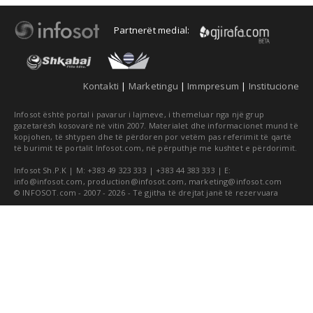
Partnerët medial:
Kontakti
|
Marketingu
|
Immpresum
|
Institucione
Infosot është portal i pavarur i lajmeve, i themeluar nga një grup
gazetarësh kosovarë në vitin 2007. Materialet dhe informacionet mund të
kopjohen, të shtypen dhe të përdoren por vetëm pas referimit të qartë
të burimit të portalit Infosot.com, në përputhje me kushtet e përdorimit.
Infosot Sh.P.K | M: +383 49 323 333 | +383 44 383 333 | E:
info@infosot.com
,
production@infosot.com
,
marketing@infosot.com
© INFOSOT.com - 2007 - 2026 - Të gjitha të drejtat janë të rezervuara