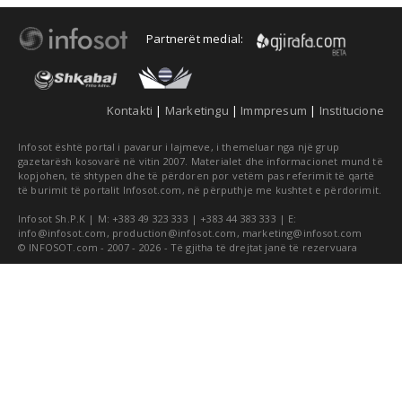
Partnerët medial:
Kontakti
|
Marketingu
|
Immpresum
|
Institucione
Infosot është portal i pavarur i lajmeve, i themeluar nga një grup
gazetarësh kosovarë në vitin 2007. Materialet dhe informacionet mund të
kopjohen, të shtypen dhe të përdoren por vetëm pas referimit të qartë
të burimit të portalit Infosot.com, në përputhje me kushtet e përdorimit.
Infosot Sh.P.K | M: +383 49 323 333 | +383 44 383 333 | E:
info@infosot.com
,
production@infosot.com
,
marketing@infosot.com
© INFOSOT.com - 2007 - 2026 - Të gjitha të drejtat janë të rezervuara