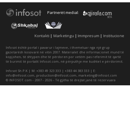
Partnerët medial:
Kontakti
|
Marketingu
|
Immpresum
|
Institucione
Infosot është portal i pavarur i lajmeve, i themeluar nga një grup
gazetarësh kosovarë në vitin 2007. Materialet dhe informacionet mund të
kopjohen, të shtypen dhe të përdoren por vetëm pas referimit të qartë
të burimit të portalit Infosot.com, në përputhje me kushtet e përdorimit.
Infosot Sh.P.K | M: +383 49 323 333 | +383 44 383 333 | E:
info@infosot.com
,
production@infosot.com
,
marketing@infosot.com
© INFOSOT.com - 2007 - 2026 - Të gjitha të drejtat janë të rezervuara