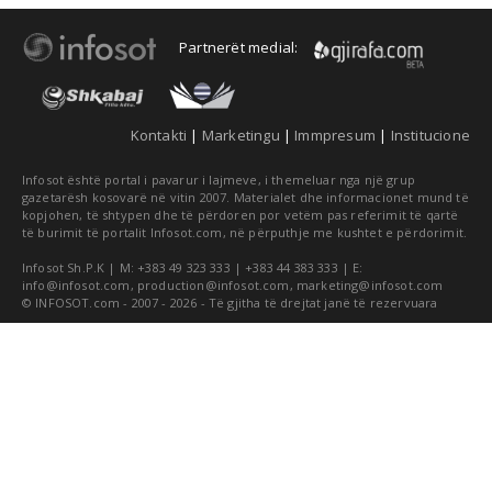
Partnerët medial:
Kontakti
|
Marketingu
|
Immpresum
|
Institucione
Infosot është portal i pavarur i lajmeve, i themeluar nga një grup
gazetarësh kosovarë në vitin 2007. Materialet dhe informacionet mund të
kopjohen, të shtypen dhe të përdoren por vetëm pas referimit të qartë
të burimit të portalit Infosot.com, në përputhje me kushtet e përdorimit.
Infosot Sh.P.K | M: +383 49 323 333 | +383 44 383 333 | E:
info@infosot.com
,
production@infosot.com
,
marketing@infosot.com
© INFOSOT.com - 2007 - 2026 - Të gjitha të drejtat janë të rezervuara