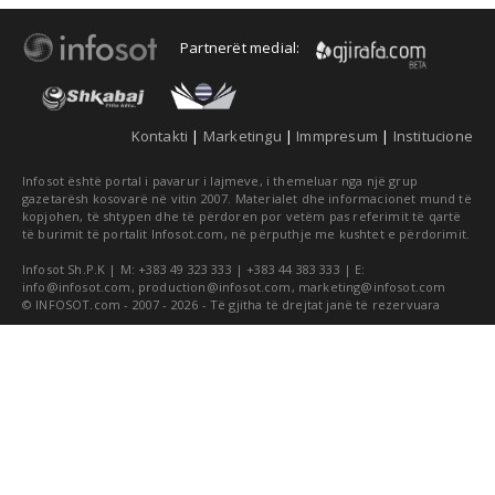
Partnerët medial:
Kontakti
|
Marketingu
|
Immpresum
|
Institucione
Infosot është portal i pavarur i lajmeve, i themeluar nga një grup
gazetarësh kosovarë në vitin 2007. Materialet dhe informacionet mund të
kopjohen, të shtypen dhe të përdoren por vetëm pas referimit të qartë
të burimit të portalit Infosot.com, në përputhje me kushtet e përdorimit.
Infosot Sh.P.K | M: +383 49 323 333 | +383 44 383 333 | E:
info@infosot.com
,
production@infosot.com
,
marketing@infosot.com
© INFOSOT.com - 2007 - 2026 - Të gjitha të drejtat janë të rezervuara