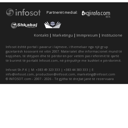
Partnerët medial:
Kontakti
|
Marketingu
|
Immpresum
|
Institucione
Infosot është portal i pavarur i lajmeve, i themeluar nga një grup
gazetarësh kosovarë në vitin 2007. Materialet dhe informacionet mund të
kopjohen, të shtypen dhe të përdoren por vetëm pas referimit të qartë
të burimit të portalit Infosot.com, në përputhje me kushtet e përdorimit.
Infosot Sh.P.K | M: +383 49 323 333 | +383 44 383 333 | E:
info@infosot.com
,
production@infosot.com
,
marketing@infosot.com
© INFOSOT.com - 2007 - 2026 - Të gjitha të drejtat janë të rezervuara