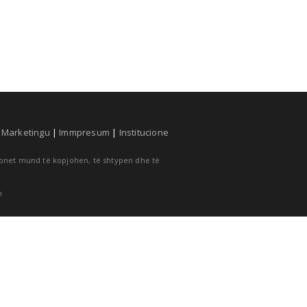
|
Marketingu
|
Immpresum
|
Institucione
cionet mund të kopjohen, të shtypen dhe të
m