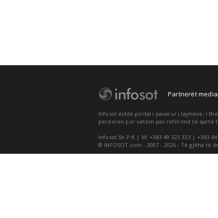
Partnerët medial
Infosot është portal i pavarur i lajmeve, i 
përdoren por vetëm pas referimit të qartë t
Infosot Sh.P.K | M: +383 49 323 333 | +383 44
© INFOSOT.com - 2007 - 2026 - Të gjitha të d