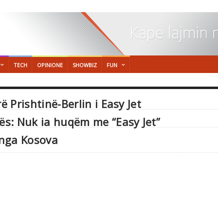
TECH
OPINIONE
SHOWBIZ
FUN
ë Prishtinë-Berlin i Easy Jet
rës: Nuk ia huqëm me “Easy Jet”
t nga Kosova