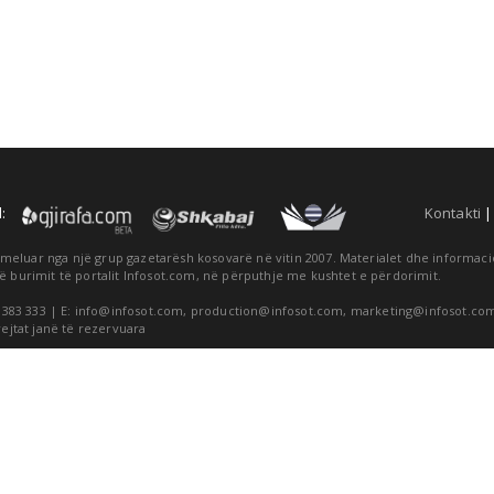
:
Kontakti
themeluar nga një grup gazetarësh kosovarë në vitin 2007. Materialet dhe informa
ë burimit të portalit Infosot.com, në përputhje me kushtet e përdorimit.
 383 333 | E:
info@infosot.com
,
production@infosot.com
,
marketing@infosot.co
rejtat janë të rezervuara