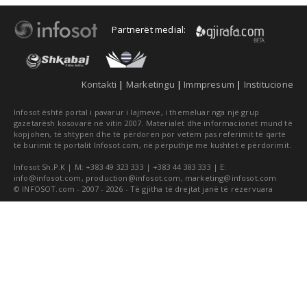
Partnerët medial:
Kontakti
|
Marketingu
|
Immpresum
|
Institucione
Infosot është portal i pavarur i lajmeve, i themeluar nga një grup
gazetarësh kosovarë në vitin 2007. Materialet dhe informacionet mund të
kopjohen, të shtypen dhe të përdoren por vetëm pas referimit të qartë
të burimit të portalit Infosot.com, në përputhje me kushtet e përdorimit.
Infosot Sh.P.K | M: +383 49 323 333 | +383 44 383 333 | E:
info@infosot.com
,
production@infosot.com
,
marketing@infosot.com
© INFOSOT.com - 2007 - 2026 - Të gjitha të drejtat janë të rezervuara