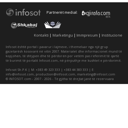
Partnerët medial:
Kontakti
|
Marketingu
|
Immpresum
|
Institucione
Infosot është portal i pavarur i lajmeve, i themeluar nga një grup
gazetarësh kosovarë në vitin 2007. Materialet dhe informacionet mund të
kopjohen, të shtypen dhe të përdoren por vetëm pas referimit të qartë
të burimit të portalit Infosot.com, në përputhje me kushtet e përdorimit.
Infosot Sh.P.K | M: +383 49 323 333 | +383 44 383 333 | E:
info@infosot.com
,
production@infosot.com
,
marketing@infosot.com
© INFOSOT.com - 2007 - 2026 - Të gjitha të drejtat janë të rezervuara