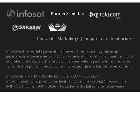
Partnerët medial:
Kontakti
|
Marketingu
|
Immpresum
|
Institucione
Infosot është portal i pavarur i lajmeve, i themeluar nga një grup
gazetarësh kosovarë në vitin 2007. Materialet dhe informacionet mund të
kopjohen, të shtypen dhe të përdoren por vetëm pas referimit të qartë
të burimit të portalit Infosot.com, në përputhje me kushtet e përdorimit.
Infosot Sh.P.K | M: +383 49 323 333 | +383 44 383 333 | E:
info@infosot.com
,
production@infosot.com
,
marketing@infosot.com
© INFOSOT.com - 2007 - 2026 - Të gjitha të drejtat janë të rezervuara