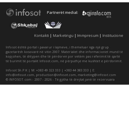
Partnerët medial:
Kontakti
|
Marketingu
|
Immpresum
|
Institucione
Infosot është portal i pavarur i lajmeve, i themeluar nga një grup
gazetarësh kosovarë në vitin 2007. Materialet dhe informacionet mund të
kopjohen, të shtypen dhe të përdoren por vetëm pas referimit të qartë
të burimit të portalit Infosot.com, në përputhje me kushtet e përdorimit.
Infosot Sh.P.K | M: +383 49 323 333 | +383 44 383 333 | E:
info@infosot.com
,
production@infosot.com
,
marketing@infosot.com
© INFOSOT.com - 2007 - 2026 - Të gjitha të drejtat janë të rezervuara