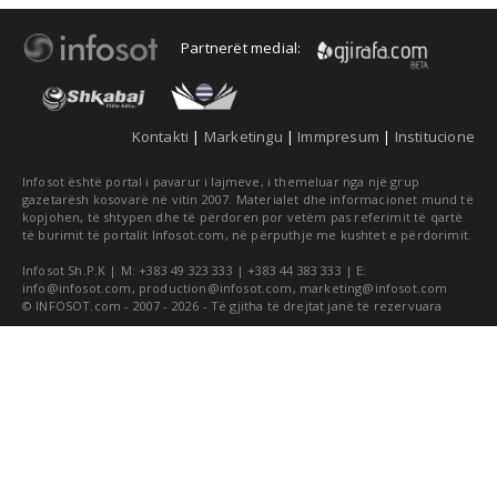
Partnerët medial:
Kontakti
|
Marketingu
|
Immpresum
|
Institucione
Infosot është portal i pavarur i lajmeve, i themeluar nga një grup
gazetarësh kosovarë në vitin 2007. Materialet dhe informacionet mund të
kopjohen, të shtypen dhe të përdoren por vetëm pas referimit të qartë
të burimit të portalit Infosot.com, në përputhje me kushtet e përdorimit.
Infosot Sh.P.K | M: +383 49 323 333 | +383 44 383 333 | E:
info@infosot.com
,
production@infosot.com
,
marketing@infosot.com
© INFOSOT.com - 2007 - 2026 - Të gjitha të drejtat janë të rezervuara