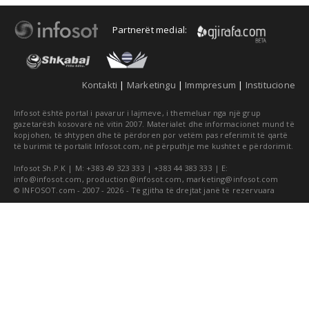
Partnerët medial:
Kontakti
|
Marketingu
|
Immpresum
|
Institucione
Infosot është portal i pavarur i lajmeve, i themeluar nga një grup
gazetarësh kosovarë në vitin 2007. Materialet dhe informacionet mund të
kopjohen, të shtypen dhe të përdoren por vetëm pas referimit të qartë
të burimit të portalit Infosot.com, në përputhje me kushtet e përdorimit.
Infosot Sh.P.K | M: +383 49 323 333 | +383 44 383 333 | E:
info@infosot.com
,
production@infosot.com
,
marketing@infosot.com
© INFOSOT.com - 2007 - 2026 - Të gjitha të drejtat janë të rezervuara