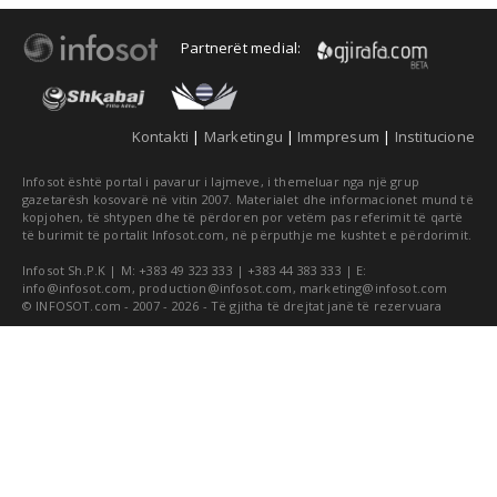
Partnerët medial:
Kontakti
|
Marketingu
|
Immpresum
|
Institucione
Infosot është portal i pavarur i lajmeve, i themeluar nga një grup
gazetarësh kosovarë në vitin 2007. Materialet dhe informacionet mund të
kopjohen, të shtypen dhe të përdoren por vetëm pas referimit të qartë
të burimit të portalit Infosot.com, në përputhje me kushtet e përdorimit.
Infosot Sh.P.K | M: +383 49 323 333 | +383 44 383 333 | E:
info@infosot.com
,
production@infosot.com
,
marketing@infosot.com
© INFOSOT.com - 2007 - 2026 - Të gjitha të drejtat janë të rezervuara