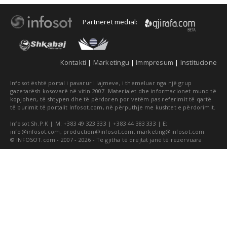
Partnerët medial:
Kontakti
|
Marketingu
|
Immpresum
|
Institucione
Infosot është portal i pavarur i lajmeve, i themeluar nga një grup
gazetarësh kosovarë në vitin 2007. Materialet dhe informacionet mund të
kopjohen, të shtypen dhe të përdoren por vetëm pas referimit të qartë
të burimit të portalit Infosot.com, në përputhje me kushtet e përdorimit.
Infosot Sh.P.K | M: +383 49 323 333 | +383 44 383 333 | E:
info@infosot.com
,
production@infosot.com
,
marketing@infosot.com
© INFOSOT.com - 2007 - 2026 - Të gjitha të drejtat janë të rezervuara