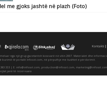
el me gjoks jashtë në plazh (Foto)
:
Kontakti
themeluar nga një grup gazetarësh kosovarë në vitin 2007. Materialet dhe informa
ë burimit të portalit Infosot.com, në përputhje me kushtet e përdorimit.
 383 333 | E:
info@infosot.com
,
production@infosot.com
,
marketing@infosot.co
rejtat janë të rezervuara