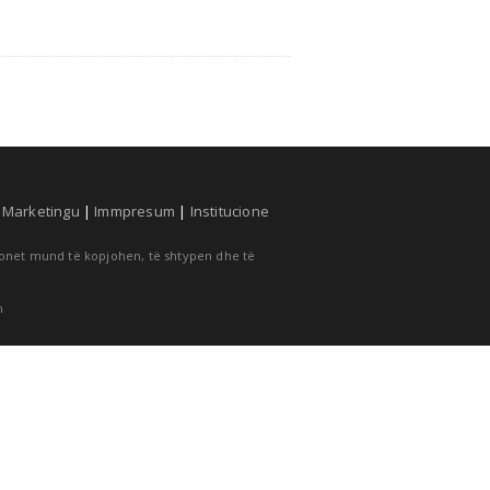
|
Marketingu
|
Immpresum
|
Institucione
cionet mund të kopjohen, të shtypen dhe të
m