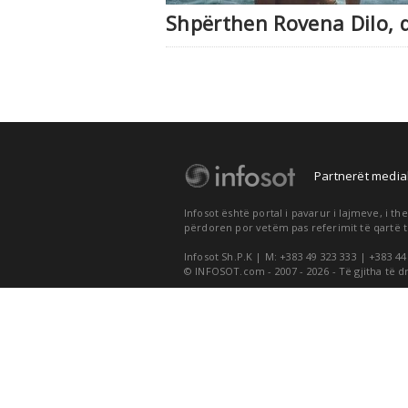
Shpërthen Rovena Dilo, d
Partnerët medial
Infosot është portal i pavarur i lajmeve, i 
përdoren por vetëm pas referimit të qartë t
Infosot Sh.P.K | M: +383 49 323 333 | +383 44
© INFOSOT.com - 2007 - 2026 - Të gjitha të d