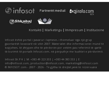
Partnerët medial:
Kontakti
|
Marketingu
|
Immpresum
|
Institucione
Infosot është portal i pavarur i lajmeve, i themeluar nga një grup
gazetarësh kosovarë në vitin 2007. Materialet dhe informacionet mund të
kopjohen, të shtypen dhe të përdoren por vetëm pas referimit të qartë
të burimit të portalit Infosot.com, në përputhje me kushtet e përdorimit.
Infosot Sh.P.K | M: +383 49 323 333 | +383 44 383 333 | E:
info@infosot.com
,
production@infosot.com
,
marketing@infosot.com
© INFOSOT.com - 2007 - 2026 - Të gjitha të drejtat janë të rezervuara