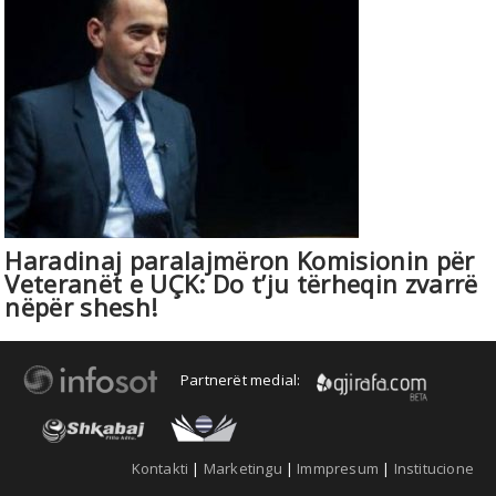
Haradinaj paralajmëron Komisionin për
Veteranët e UÇK: Do t’ju tërheqin zvarrë
nëpër shesh!
Partnerët medial:
Kontakti
|
Marketingu
|
Immpresum
|
Institucione