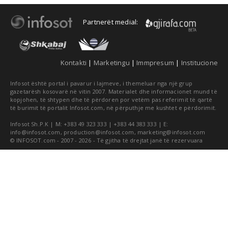
Partnerët medial:
Kontakti
|
Marketingu
|
Immpresum
|
Institucione
Infosot është portal i pavarur i lajmeve, i themeluar nga një grup
gazetarësh kosovarë në vitin 2007. Materialet dhe informacionet mund të
kopjohen, të shtypen dhe të përdoren por vetëm pas referimit të qartë
të burimit të portalit Infosot.com, në përputhje me kushtet e përdorimit.
Infosot Sh.P.K | M: +383 49 323 333 | +383 44 383 333 | E:
info@infosot.com
,
production@infosot.com
,
marketing@infosot.com
© INFOSOT.com - 2007 - 2026 - Të gjitha të drejtat janë të rezervuara