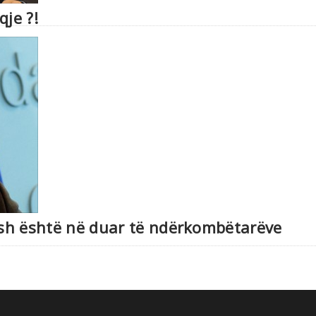
qje ?!
tash është në duar të ndërkombëtarëve