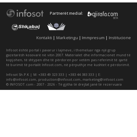
Partnerët medial:
Kontakti
|
Marketingu
|
Immpresum
|
Institucione
Infosot është portal i pavarur i lajmeve, i themeluar nga një grup
gazetarësh kosovarë në vitin 2007. Materialet dhe informacionet mund të
kopjohen, të shtypen dhe të përdoren por vetëm pas referimit të qartë
të burimit të portalit Infosot.com, në përputhje me kushtet e përdorimit.
Infosot Sh.P.K | M: +383 49 323 333 | +383 44 383 333 | E:
info@infosot.com
,
production@infosot.com
,
marketing@infosot.com
© INFOSOT.com - 2007 - 2026 - Të gjitha të drejtat janë të rezervuara