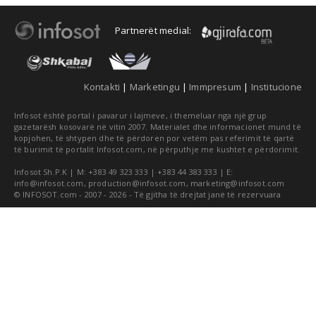
Partnerët medial:
Kontakti
|
Marketingu
|
Immpresum
|
Institucione
Infosot është portal i pavarur i lajmeve, i themeluar nga një grup
gazetarësh kosovarë në vitin 2007. Materialet dhe informacionet mund të
kopjohen, të shtypen dhe të përdoren por vetëm pas referimit të qartë
të burimit të portalit Infosot.com, në përputhje me kushtet e përdorimit.
Infosot Sh.P.K | M: +383 49 323 333 | +383 44 383 333 | E:
info@infosot.com
,
production@infosot.com
,
marketing@infosot.com
© INFOSOT.com - 2007 - 2026 - Të gjitha të drejtat janë të rezervuara