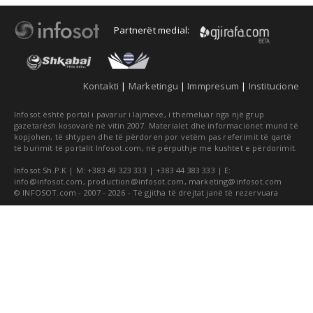
Partnerët medial:
Kontakti
|
Marketingu
|
Immpresum
|
Institucione
Infosot është portal i pavarur i lajmeve, i themeluar nga një grup
gazetarësh kosovarë në vitin 2007. Materialet dhe informacionet mund të
kopjohen, të shtypen dhe të përdoren por vetëm pas referimit të qartë
të burimit të portalit Infosot.com, në përputhje me kushtet e përdorimit.
Infosot Sh.P.K | M: +383 49 323 333 | +383 44 383 333 | E:
info@infosot.com
,
production@infosot.com
,
marketing@infosot.com
© INFOSOT.com - 2007 - 2026 - Të gjitha të drejtat janë të rezervuara